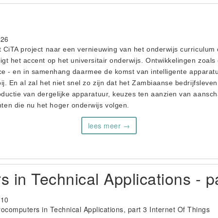
-26
t CiTA project naar een vernieuwing van het onderwijs curriculum 
igt het accent op het universitair onderwijs. Ontwikkelingen zoal
ligence - en in samenhang daarmee de komst van intelligente appar
j. En al zal het niet snel zo zijn dat het Zambiaanse bedrijfsleve
roductie van dergelijke apparatuur, keuzes ten aanzien van aansc
en die nu het hoger onderwijs volgen.
lees meer →
 in Technical Applications - p
-10
ocomputers in Technical Applications, part 3 Internet Of Things