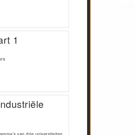
art 1
ors
ndustriële
ramma’s van drie universiteiten,