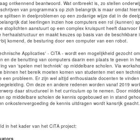
ag ontkennend beantwoord. Wat ontbreekt is, zo stellen onderwij
 schrijven van programma's op zich belangrijk is maar omdat hier
 splitsen in deelproblemen op een zodanige wijze dat in de dee
elangrijk dat leerlingen inzien hoe computers een rol (kunnen) spe
e stoplichten aanstuurt op een complex kruispunt heeft daarvoor
 herhaalstructuur en maakt keuzes op basis van de beschikbare i
bij komend, de besturing door een computer van een robot.
echnische Applicaties' - CiTA - wordt een mogelijkheid gezocht o
n en de benutting van computers daarin een plaats te geven in he
ing van 'spelen met techniek' op middelbare scholen. Via workshop
 binnen het bereik moeten komen van studenten met een technisc
e een probleem. Er zijn wel altijd enthousiaste docenten te vinden
er begeleiding. Om deze en andere redenen worden vanaf 2019 wo
derwerp daar structureel in het curriculum op te nemen. Door mid
an op middelbare scholen de kennis opgebouwd en in stand geho
gen onkostenvergoeding de kennis uitdragen wordt kansrijk geacht.
d in het kader van het CiTA project:
uators