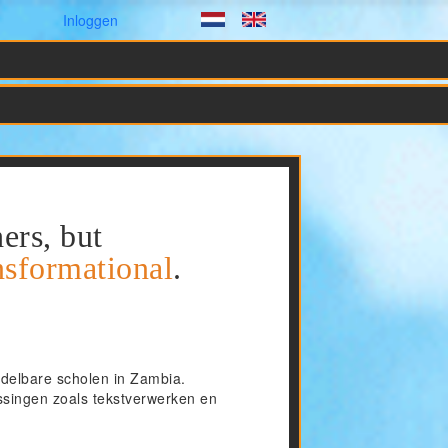
Gebruikersmenu
Inloggen
Dutch
English
ers, but
ansformational
.
ddelbare scholen in Zambia.
assingen zoals tekstverwerken en