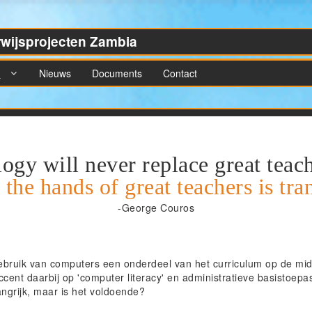
rwijsprojecten Zambia
n
Nieuws
Documents
Contact
ogy will never replace great teach
 the hands of great teachers is tr
-George Couros
gebruik van computers een onderdeel van het curriculum op de mi
accent daarbij op 'computer literacy' en administratieve basistoep
ngrijk, maar is het voldoende?