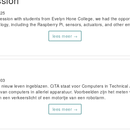
ssion
-25
session with students from Evelyn Hone College, we had the opport
logy, including the Raspberry Pi, sensors, actuators, and other em
lees meer →
-03
ar nieuw leven ingeblazen. CiTA staat voor Computers in Technical A
van computers in allerlei apparatuur. Voorbeelden zijn het meten
n een verkeerslicht of een motortje van een robotarm.
lees meer →