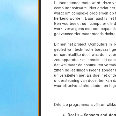
In toenemende mate wordt deze vra
computer software. Niet omdat het
wordt om complexe problemen op te
herkend worden. Daarnaast is het b
Een voorbeeld: een computer die d
werkt vervolgens met een bepaalde
geavanceerder maar steeds dichter
Binnen het project 'Computers in T
gebied van technische toepassinge
oorspronkelijke doel was de invoer
zou apparatuur en kennis met name
dat wel maar de continuïteit vormd
zitten de leerlingen ineens zond
universiteiten met als doel het on
ondersteuning van docenten kan d
waarbij universitaire studenten te
Drie lab programma´s zijn ontwikkel
Deel 1 – Sensors and Act