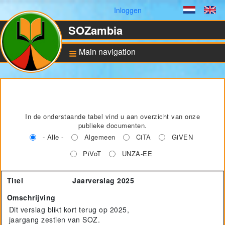
Gebruikersmenu
Inloggen
Dutch
En
SOZambia
Main navigation
Achtergrond
De situatie in Zambia
In de onderstaande tabel vind u aan overzicht van onze
Educatie en sociale
ontwikkeling
publieke documenten.
- Alle -
Algemeen
CiTA
GiVEN
Bankrekening en ANBI
status
PiVoT
UNZA-EE
Titel
Omschrijving
Document
Taal
Pilot for Vocational
Titel
Jaarverslag 2025
Training
Omschrijving
Computers in Technical
Applications
Dit verslag blikt kort terug op 2025,
Project UNZA Electrical
jaargang zestien van SOZ.
Engineering