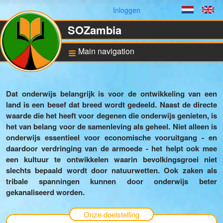
Gebruikersmenu
Inloggen
Dutch
En
SOZambia
Main navigation
Achtergrond
Dat onderwijs belangrijk is voor de ontwikkeling van een
De situatie in Zambia
land is een besef dat breed wordt gedeeld. Naast de directe
waarde die het heeft voor degenen die onderwijs genieten, is
Educatie en sociale
ontwikkeling
het van belang voor de samenleving als geheel. Niet alleen is
onderwijs essentieel voor economische vooruitgang - en
Bankrekening en ANBI
status
daardoor verdringing van de armoede - het helpt ook mee
een kultuur te ontwikkelen waarin bevolkingsgroei niet
slechts bepaald wordt door natuurwetten. Ook zaken als
Pilot for Vocational
Training
tribale spanningen kunnen door onderwijs beter
gekanaliseerd worden.
Computers in Technical
Applications
Onze doelstelling
Project UNZA Electrical
Engineering