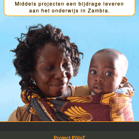
Middels projecten een bijdrage leveren
Project GiVEN
aan het onderwijs in Zambia.
Project PiVoT