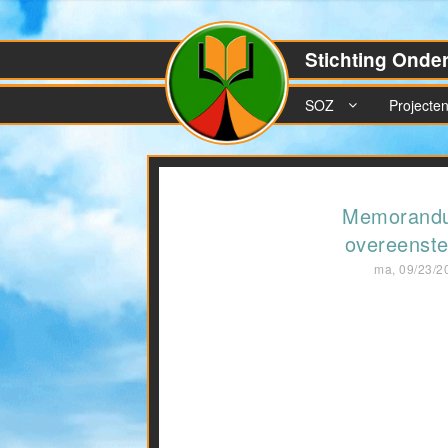
Stichting Onde
SOZ
Projecte
Memorand
overeenst
ma, 09/23/2