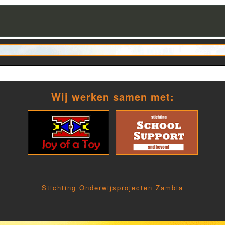
Wij werken samen met:
Stichting Onderwijsprojecten Zambia