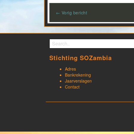
← Vorig bericht
Search form
Search
Stichting SOZambia
Adres
Bankrekening
Jaarverslagen
Contact