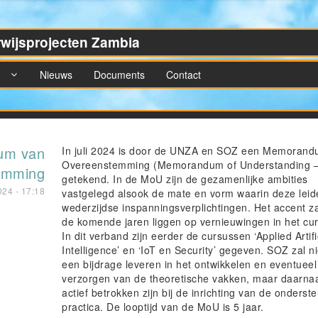
rwijsprojecten Zambia
n
Nieuws
Documents
Contact
um van
In juli 2024 is door de UNZA en SOZ een Memoran
Overeenstemming (Memorandum of Understanding 
emming
getekend. In de MoU zijn de gezamenlijke ambities
024 - 17:18
vastgelegd alsook de mate en vorm waarin deze leid
wederzijdse inspanningsverplichtingen. Het accent za
de komende jaren liggen op vernieuwingen in het cur
In dit verband zijn eerder de cursussen ‘Applied Artifi
Intelligence’ en ‘IoT en Security’ gegeven. SOZ zal ni
een bijdrage leveren in het ontwikkelen en eventueel t
verzorgen van de theoretische vakken, maar daarna
actief betrokken zijn bij de inrichting van de onders
practica. De looptijd van de MoU is 5 jaar.