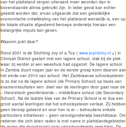
van het platteland vergen uiteraard meer woorden dan in
bovenstaande alinea gebruikt zijn. In ieder geval kan echter
gesteld worden dat, ervan uitgaande dat een geleidelijke
economische ontwikkeling van het platteland wenselijk is, een op
de lokale situatie afgestemd beroeps onderwijs hieraan een
belangrijke impuls kan geven.
Waarom juist daar?
Rond 2001 is de Stichting Joy of a Toy (
www.joyofatoy.nl
) in
Chinsali District gestart met een lagere school, vlak bij de plek
waar zij eerder al een weeshuis had opgezet. De lagere school
in Zambia duurt negen jaar en de eerste groep komt daarom aan
het einde van 2010 van school. Het Zambiaanse schoolsysteem
is zo dat na de lagere school (de Primary School) op basis van
examenresultaten een deel van de leerlingen door gaat naar de
– theoretisch georiënteerde – middelbare school (de Secondary
School). Na de laatste klas van de Primary School is er dus een
groot aantal leerlingen dat het schoolsysteem verlaat. Zij hebben
geen beroep geleerd en voor hen is er – behoudens enkele
particuliere initiatieven – geen vervolgonderwijs beschikbaar. Om
redenen die zich laten raden is met name in plattelandsgebieden
de groep die doorstroomt naar vervolgonderwijs zeer klein. De