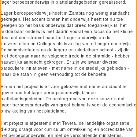
lager beroepsonderwijs in plattelandsgebieden gerealiseerd.
Project GiVEN
Lager beroepsonderwijs heeft in Zambia nog weinig aandacht
gekregen. Het accent binnen het onderwijs heeft tot nu toe
gelegen op het basis onderwijs dat breed toegankelijk is, het
middelbaar onderwijs met daarin vooral een focus op het kleine
deel dat doorstroomt naar het hoger onderwijs en de
Universiteiten en Colleges als invulling van dit hoger onderwijs.
De schoolverlaters na de lagere en middelbare school - zij die
niet doorgaan naar de volgende trede in de piramide - hebben
nauwelijks aandacht gekregen. Er zijn weliswaar diverse
particuliere initiatieven - met name in de stedelijke gebieden -
maar die staan in geen verhouding tot de behoefte.
Binnen het project is er voor gekozen met name aandacht te
geven aan het lager beroepsonderwijs binnen
plattelandsgebieden. De achtergrond van deze keuze is dat
lager beroepsonderwijs van groot belang is voor de economische
ontwikkeling van het platteland.
Het project is afgestemd met Teveta, de landelijke organisatie
die zorg draagt voor curriculum ontwikkeling en accreditatie van
het beroepsonderwijs, en met de verschillende ministeries.