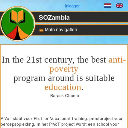
Gebruikersmenu
Inloggen
Dutch
En
SOZambia
Main navigation
Achtergrond
In the 21st century, the best
anti-
De situatie in Zambia
poverty
Educatie en sociale
ontwikkeling
program around is suitable
Bankrekening en ANBI
status
education
.
-Barack Obama
Pilot for Vocational
Training
Computers in Technical
Applications
PiVoT staat voor Pilot for Vocational Training: proefproject voor
beroepsopleiding. In het PiVoT project wordt een school voor
Project UNZA Electrical
Engineering