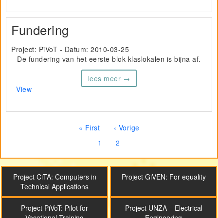
Fundering
Project: PiVoT - Datum:
2010-03-25
De fundering van het eerste blok klaslokalen is bijna af.
lees meer →
View
Paginering
Eerste pagina
Vorige pagina
« First
‹ Vorige
Pagina
Huidige pagina
1
2
Projecten
Project CiTA: Computers in
Project GiVEN: For equality
Technical Applications
Project PiVoT: Pilot for
Project UNZA – Electrical
Vocational Training
Engineering