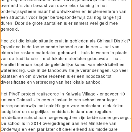
overheid is zich bewust van deze tekortkoming in het
onderwijssysteem maar het ontwikkelen en implementeren van
een structuur voor lager beroepsonderwijs zal nog lange tijd
duren. Door de grote aantallen is er immers veel geld mee
gemoeid.
Hoe ziet die lokale situatie eruit in gebieden als Chinsali District?
Opvallend is de toenemende behoefte om in een – met van
elders betrokken materialen gebouwd – huis te wonen in plaats
van de traditionele – met lokale materialen gebouwde – hut.
Parallel hieraan loopt de geleidelijke komst van elektriciteit en
waterleiding. Ook in de landbouw zie je veranderingen. Op veel
plaatsen en om diverse redenen is er een noodzaak tot
diversificatie en verbreding van het lokale aanbod.
Het PiVoT project realiseerde in Kalwala Village - ongeveer 10
km van Chinsali - in eerste instantie een school voor lager
beroepsonderwijs met opleidingen voor metselaar, elektricien,
loodgieter en dergelijke. Inmiddels is daar een reguliere
middelbare school aan toegevoegd en zijn beide samengevoegd.
De school is in 2014 overgedragen aan het Ministerie van
Onderwijs en een jaar later officieel erkend als middelbare