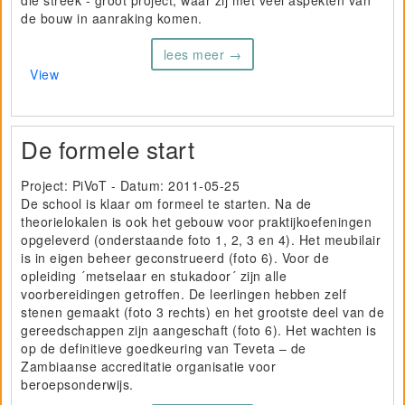
die streek - groot project, waar zij met veel aspekten van
de bouw in aanraking komen.
lees meer →
View
De formele start
Project: PiVoT - Datum:
2011-05-25
De school is klaar om formeel te starten. Na de
theorielokalen is ook het gebouw voor praktijkoefeningen
opgeleverd (onderstaande foto 1, 2, 3 en 4). Het meubilair
is in eigen beheer geconstrueerd (foto 6). Voor de
opleiding ´metselaar en stukadoor´ zijn alle
voorbereidingen getroffen. De leerlingen hebben zelf
stenen gemaakt (foto 3 rechts) en het grootste deel van de
gereedschappen zijn aangeschaft (foto 6). Het wachten is
op de definitieve goedkeuring van Teveta – de
Zambiaanse accreditatie organisatie voor
beroepsonderwijs.