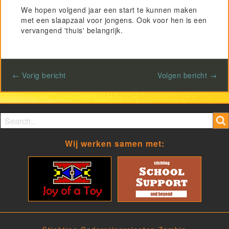
We hopen volgend jaar een start te kunnen maken
met een slaapzaal voor jongens. Ook voor hen is een
vervangend 'thuis' belangrijk.
← Vorig bericht
Volgen bericht →
Search form
Search
Wij werken samen met: