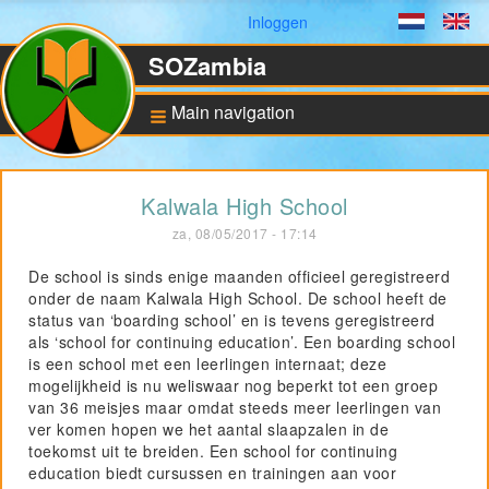
Gebruikersmenu
Inloggen
Dutch
En
SOZambia
Main navigation
Achtergrond
Kalwala High School
De situatie in Zambia
za, 08/05/2017 - 17:14
Educatie en sociale
ontwikkeling
De school is sinds enige maanden officieel geregistreerd
onder de naam Kalwala High School. De school heeft de
Bankrekening en ANBI
status
status van ‘boarding school’ en is tevens geregistreerd
als ‘school for continuing education’. Een boarding school
is een school met een leerlingen internaat; deze
mogelijkheid is nu weliswaar nog beperkt tot een groep
Pilot for Vocational
Training
van 36 meisjes maar omdat steeds meer leerlingen van
ver komen hopen we het aantal slaapzalen in de
Computers in Technical
Applications
toekomst uit te breiden. Een school for continuing
education biedt cursussen en trainingen aan voor
Project UNZA Electrical
Engineering