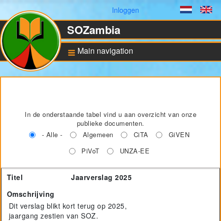
Gebruikersmenu
Inloggen
Dutch
En
SOZambia
Main navigation
Achtergrond
De situatie in Zambia
In de onderstaande tabel vind u aan overzicht van onze
Educatie en sociale
ontwikkeling
publieke documenten.
- Alle -
Algemeen
CiTA
GiVEN
Bankrekening en ANBI
status
PiVoT
UNZA-EE
Titel
Omschrijving
Document
Taal
Pilot for Vocational
Titel
Jaarverslag 2025
Training
Omschrijving
Computers in Technical
Applications
Dit verslag blikt kort terug op 2025,
Project UNZA Electrical
jaargang zestien van SOZ.
Engineering