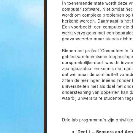
In toenemende mate wordt deze vra
computer software. Niet omdat het
wordt om complexe problemen op te
herkend worden. Daarnaast is het b
Een voorbeeld: een computer die d
werkt vervolgens met een bepaalde
geavanceerder maar steeds dichter
Binnen het project 'Computers in T
gebied van technische toepassinge
oorspronkelijke doel was de invoer
zou apparatuur en kennis met name
dat wel maar de continuïteit vormd
zitten de leerlingen ineens zond
universiteiten met als doel het on
ondersteuning van docenten kan d
waarbij universitaire studenten te
Drie lab programma´s zijn ontwikkel
Deel 1 – Sensors and Act