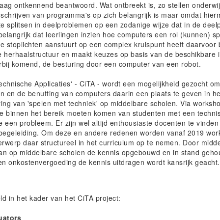
ag ontkennend beantwoord. Wat ontbreekt is, zo stellen onderwij
 schrijven van programma's op zich belangrijk is maar omdat hier
 splitsen in deelproblemen op een zodanige wijze dat in de dee
elangrijk dat leerlingen inzien hoe computers een rol (kunnen) spe
e stoplichten aanstuurt op een complex kruispunt heeft daarvoor
 herhaalstructuur en maakt keuzes op basis van de beschikbare i
bij komend, de besturing door een computer van een robot.
echnische Applicaties' - CiTA - wordt een mogelijkheid gezocht o
n en de benutting van computers daarin een plaats te geven in he
ing van 'spelen met techniek' op middelbare scholen. Via workshop
 binnen het bereik moeten komen van studenten met een technisc
e een probleem. Er zijn wel altijd enthousiaste docenten te vinden
er begeleiding. Om deze en andere redenen worden vanaf 2019 wo
derwerp daar structureel in het curriculum op te nemen. Door mid
an op middelbare scholen de kennis opgebouwd en in stand geho
gen onkostenvergoeding de kennis uitdragen wordt kansrijk geacht.
d in het kader van het CiTA project:
uators