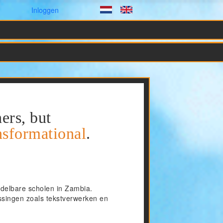
Gebruikersmenu
Inloggen
Dutch
English
ers, but
ansformational
.
ddelbare scholen in Zambia.
assingen zoals tekstverwerken en