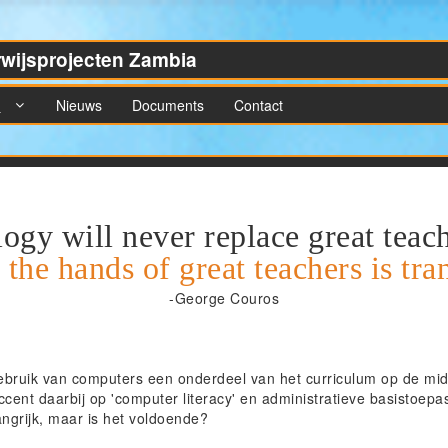
rwijsprojecten Zambia
n
Nieuws
Documents
Contact
ogy will never replace great teach
 the hands of great teachers is tr
-George Couros
gebruik van computers een onderdeel van het curriculum op de mi
accent daarbij op 'computer literacy' en administratieve basistoep
ngrijk, maar is het voldoende?