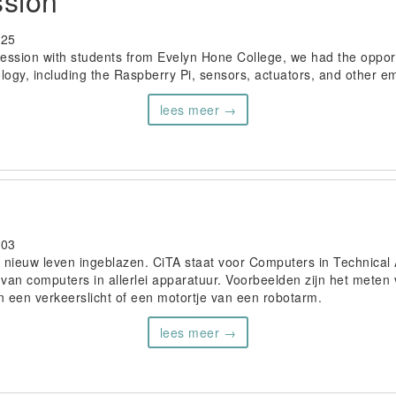
ssion
-25
session with students from Evelyn Hone College, we had the opport
logy, including the Raspberry Pi, sensors, actuators, and other em
lees meer →
-03
ar nieuw leven ingeblazen. CiTA staat voor Computers in Technical A
van computers in allerlei apparatuur. Voorbeelden zijn het meten
n een verkeerslicht of een motortje van een robotarm.
lees meer →