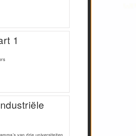
art 1
ors
ndustriële
ramma’s van drie universiteiten,