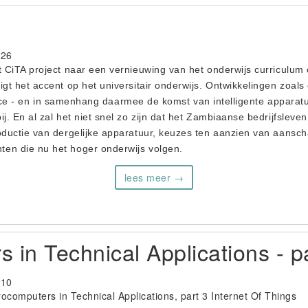
-26
t CiTA project naar een vernieuwing van het onderwijs curriculum 
igt het accent op het universitair onderwijs. Ontwikkelingen zoal
ligence - en in samenhang daarmee de komst van intelligente appar
j. En al zal het niet snel zo zijn dat het Zambiaanse bedrijfsleve
roductie van dergelijke apparatuur, keuzes ten aanzien van aansc
en die nu het hoger onderwijs volgen.
lees meer →
 in Technical Applications - p
-10
ocomputers in Technical Applications, part 3 Internet Of Things