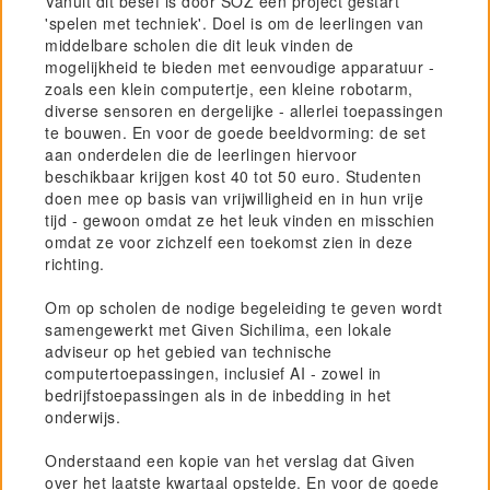
Vanuit dit besef is door SOZ een project gestart
'spelen met techniek'. Doel is om de leerlingen van
Project GiVEN
middelbare scholen die dit leuk vinden de
mogelijkheid te bieden met eenvoudige apparatuur -
zoals een klein computertje, een kleine robotarm,
diverse sensoren en dergelijke - allerlei toepassingen
te bouwen. En voor de goede beeldvorming: de set
aan onderdelen die de leerlingen hiervoor
beschikbaar krijgen kost 40 tot 50 euro. Studenten
doen mee op basis van vrijwilligheid en in hun vrije
tijd - gewoon omdat ze het leuk vinden en misschien
omdat ze voor zichzelf een toekomst zien in deze
richting.
Om op scholen de nodige begeleiding te geven wordt
samengewerkt met Given Sichilima, een lokale
adviseur op het gebied van technische
computertoepassingen, inclusief AI - zowel in
bedrijfstoepassingen als in de inbedding in het
onderwijs.
Onderstaand een kopie van het verslag dat Given
over het laatste kwartaal opstelde. En voor de goede