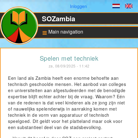
Gebruikersmenu
Inloggen
Dutch
En
SOZambia
Main navigation
Achtergrond
Spelen met techniek
De situatie in Zambia
za, 08/09/2025 - 11:42
Educatie en sociale
ontwikkeling
Een land als Zambia heeft een enorme behoefte aan
technisch geschoolde mensen. Het aanbod van colleges
Bankrekening en ANBI
status
en universiteiten aan afgestudeerden met de benodigde
expertise blijft echter achter bij de vraag. Waarom? Eén
van de redenen is dat veel kinderen als ze jong zijn niet
of nauwelijks spelenderwijs in aanraking komen met
Pilot for Vocational
Training
techniek in de vorm van apparatuur of technisch
speelgoed. Dit geldt voor het platteland maar ook voor
Computers in Technical
Applications
een substantieel deel van de stadsbevolking.
Project UNZA Electrical
Engineering