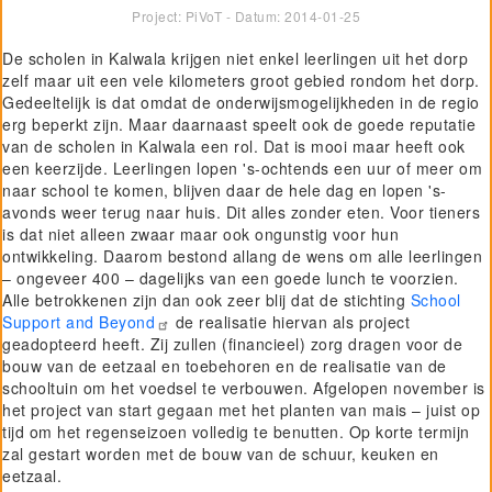
Project: PiVoT - Datum:
2014-01-25
De scholen in Kalwala krijgen niet enkel leerlingen uit het dorp
zelf maar uit een vele kilometers groot gebied rondom het dorp.
Gedeeltelijk is dat omdat de onderwijsmogelijkheden in de regio
erg beperkt zijn. Maar daarnaast speelt ook de goede reputatie
van de scholen in Kalwala een rol. Dat is mooi maar heeft ook
een keerzijde. Leerlingen lopen 's-ochtends een uur of meer om
naar school te komen, blijven daar de hele dag en lopen 's-
avonds weer terug naar huis. Dit alles zonder eten. Voor tieners
is dat niet alleen zwaar maar ook ongunstig voor hun
ontwikkeling. Daarom bestond allang de wens om alle leerlingen
– ongeveer 400 – dagelijks van een goede lunch te voorzien.
Alle betrokkenen zijn dan ook zeer blij dat de stichting
School
Support and Beyond
de realisatie hiervan als project
geadopteerd heeft. Zij zullen (financieel) zorg dragen voor de
bouw van de eetzaal en toebehoren en de realisatie van de
schooltuin om het voedsel te verbouwen. Afgelopen november is
het project van start gegaan met het planten van mais – juist op
tijd om het regenseizoen volledig te benutten. Op korte termijn
zal gestart worden met de bouw van de schuur, keuken en
eetzaal.