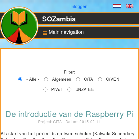
Gebruikersmenu
Inloggen
Dutch
En
SOZambia
Main navigation
Achtergrond
De situatie in Zambia
Filter:
Educatie en sociale
ontwikkeling
- Alle -
Algemeen
CiTA
GiVEN
Bankrekening en ANBI
status
PiVoT
UNZA-EE
Pilot for Vocational
De introductie van de Raspberry Pi
Training
Project: CiTA - Datum:
2015-02-11
Computers in Technical
Applications
Als start van het project is op twee scholen (Kalwala Secondary
Project UNZA Electrical
Engineering