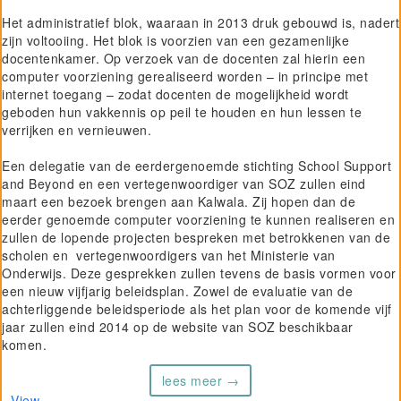
Het administratief blok, waaraan in 2013 druk gebouwd is, nadert
zijn voltooiing. Het blok is voorzien van een gezamenlijke
docentenkamer. Op verzoek van de docenten zal hierin een
computer voorziening gerealiseerd worden – in principe met
internet toegang – zodat docenten de mogelijkheid wordt
geboden hun vakkennis op peil te houden en hun lessen te
verrijken en vernieuwen.
Een delegatie van de eerdergenoemde stichting School Support
and Beyond en een vertegenwoordiger van SOZ zullen eind
maart een bezoek brengen aan Kalwala. Zij hopen dan de
eerder genoemde computer voorziening te kunnen realiseren en
zullen de lopende projecten bespreken met betrokkenen van de
scholen en vertegenwoordigers van het Ministerie van
Onderwijs. Deze gesprekken zullen tevens de basis vormen voor
een nieuw vijfjarig beleidsplan. Zowel de evaluatie van de
achterliggende beleidsperiode als het plan voor de komende vijf
jaar zullen eind 2014 op de website van SOZ beschikbaar
komen.
lees meer →
View