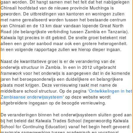
gaan worden. Dit hangt samen met het feit dat het nabijgelegen
Chinsali hoofdstad van de nieuwe provincie Muchinga is
geworden. De uitbreidingen van kantoren en woningen zullen
met name gerealiseerd worden tussen het bestaande centrum
van Chinsali en de 13 km daar vandaan lopende Great North
Road (de belangrijkste verbinding tussen Zambia en Tanzania).
Kalwala ligt precies in dit gebied. De snelle groei betekent niet
alleen een groter aanbod maar ook een grotere heterogeniteit.
In een volgende rapportage zullen we hierop dieper ingaan.
Naast de kwantitatieve groei is er de verandering van de
onderwijs structuur in Zambia. In een in 2012 uitgebracht
framework
voor het onderwijs is aangegeven dat in de komende
jaren het beroepsonderwijs een duidelijkere en belangrijkere
plaats moet krijgen. Deze vernieuwing raakt met name de
middelbare school structuur. Op de pagina '
Ontwikkelingen in het
Zambiaanse onderwijssysteem
' op deze website wordt
uitgebreidere ingegaan op de beoogde vernieuwing.
De veranderingen binnen het onderwijssysteem sluiten goed aan
bij het beleid dat Kalwala Trades School (tegenwoordig Kalwala
School for Continuing Education) vanaf het begin heeft gevoerd:
maximale samenwerking tussen academisch en vocational