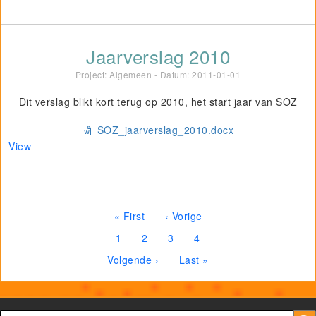
Jaarverslag 2010
Project: Algemeen - Datum:
2011-01-01
Dit verslag blikt kort terug op 2010, het start jaar van SOZ
SOZ_jaarverslag_2010.docx
View
Paginering
Eerste pagina
Vorige pagina
« First
‹ Vorige
Pagina
Pagina
Huidige pagina
Pagina
1
2
3
4
Volgende pagina
Laatste pagina
Volgende ›
Last »