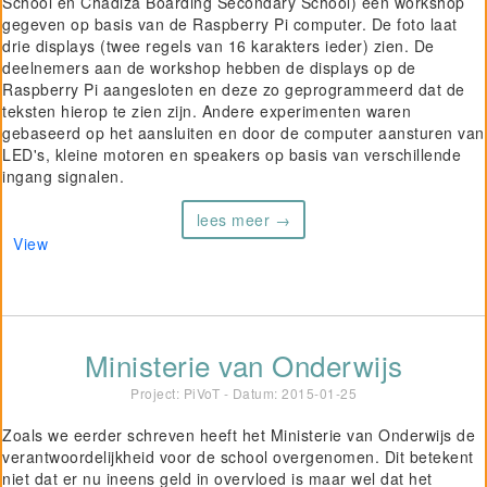
School en Chadiza Boarding Secondary School) een workshop
gegeven op basis van de Raspberry Pi computer. De foto laat
Project GiVEN
drie displays (twee regels van 16 karakters ieder) zien. De
deelnemers aan de workshop hebben de displays op de
Raspberry Pi aangesloten en deze zo geprogrammeerd dat de
teksten hierop te zien zijn. Andere experimenten waren
gebaseerd op het aansluiten en door de computer aansturen van
LED's, kleine motoren en speakers op basis van verschillende
ingang signalen.
lees meer →
View
Ministerie van Onderwijs
Project: PiVoT - Datum:
2015-01-25
Zoals we eerder schreven heeft het Ministerie van Onderwijs de
verantwoordelijkheid voor de school overgenomen. Dit betekent
niet dat er nu ineens geld in overvloed is maar wel dat het