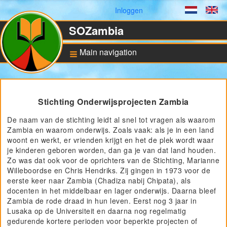
Gebruikersmenu
Inloggen
Dutch
En
SOZambia
Main navigation
Achtergrond
Stichting Onderwijsprojecten Zambia
De situatie in Zambia
Educatie en sociale
De naam van de stichting leidt al snel tot vragen als waarom
ontwikkeling
Zambia en waarom onderwijs. Zoals vaak: als je in een land
woont en werkt, er vrienden krijgt en het de plek wordt waar
Bankrekening en ANBI
status
je kinderen geboren worden, dan ga je van dat land houden.
Zo was dat ook voor de oprichters van de Stichting, Marianne
Willeboordse en Chris Hendriks. Zij gingen in 1973 voor de
Pilot for Vocational
eerste keer naar Zambia (Chadiza nabij Chipata), als
Training
docenten in het middelbaar en lager onderwijs. Daarna bleef
Computers in Technical
Zambia de rode draad in hun leven. Eerst nog 3 jaar in
Applications
Lusaka op de Universiteit en daarna nog regelmatig
Project UNZA Electrical
gedurende kortere perioden voor beperkte projecten of
Engineering