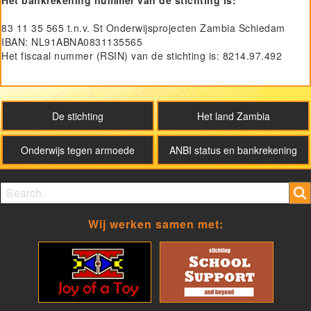
83 11 35 565 t.n.v. St Onderwijsprojecten Zambia Schiedam
IBAN: NL91ABNA0831135565
Het fiscaal nummer (RSIN) van de stichting is: 8214.97.492
SOZ
De stichting
Het land Zambia
Onderwijs tegen armoede
ANBI status en bankrekening
Search form
Search
Wij werken samen met: