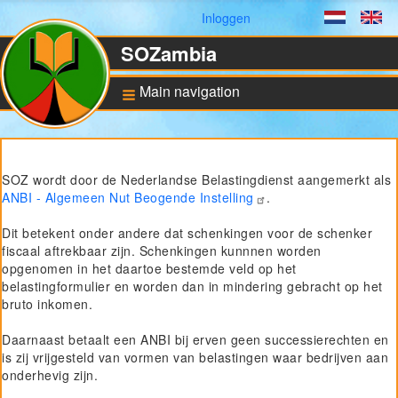
Gebruikersmenu
Inloggen
Dutch
En
SOZambia
Main navigation
Achtergrond
SOZ wordt door de Nederlandse Belastingdienst aangemerkt als
De situatie in Zambia
ANBI - Algemeen Nut Beogende Instelling
.
Educatie en sociale
ontwikkeling
Dit betekent onder andere dat schenkingen voor de schenker
Bankrekening en ANBI
fiscaal aftrekbaar zijn. Schenkingen kunnnen worden
status
opgenomen in het daartoe bestemde veld op het
belastingformulier en worden dan in mindering gebracht op het
bruto inkomen.
Pilot for Vocational
Training
Daarnaast betaalt een ANBI bij erven geen successierechten en
Computers in Technical
is zij vrijgesteld van vormen van belastingen waar bedrijven aan
Applications
onderhevig zijn.
Project UNZA Electrical
Engineering