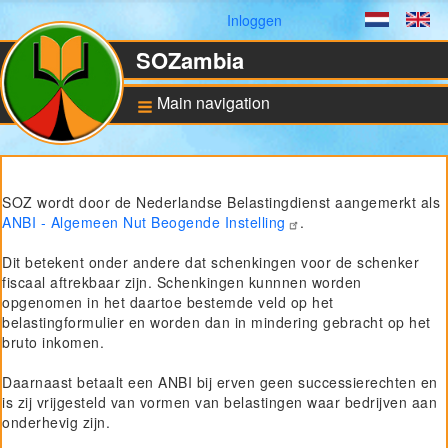
Gebruikersmenu
Inloggen
Dutch
En
SOZambia
Main navigation
Achtergrond
SOZ wordt door de Nederlandse Belastingdienst aangemerkt als
De situatie in Zambia
ANBI - Algemeen Nut Beogende Instelling
.
Educatie en sociale
ontwikkeling
Dit betekent onder andere dat schenkingen voor de schenker
Bankrekening en ANBI
fiscaal aftrekbaar zijn. Schenkingen kunnnen worden
status
opgenomen in het daartoe bestemde veld op het
belastingformulier en worden dan in mindering gebracht op het
bruto inkomen.
Pilot for Vocational
Training
Daarnaast betaalt een ANBI bij erven geen successierechten en
Computers in Technical
is zij vrijgesteld van vormen van belastingen waar bedrijven aan
Applications
onderhevig zijn.
Project UNZA Electrical
Engineering