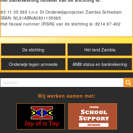
83 11 35 565 t.n.v. St Onderwijsprojecten Zambia Schiedam
IBAN: NL91ABNA0831135565
Het fiscaal nummer (RSIN) van de stichting is: 8214.97.492
SOZ
De stichting
Het land Zambia
Onderwijs tegen armoede
ANBI status en bankrekening
Search form
Search
Wij werken samen met: